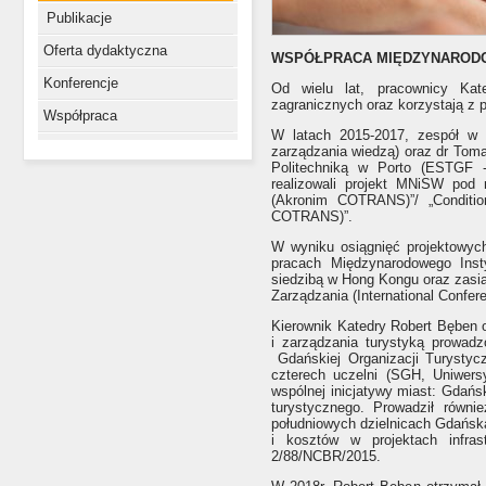
Publikacje
Oferta dydaktyczna
WSPÓŁPRACA MIĘDZYNAROD
Konferencje
Od wielu lat, pracownicy Kat
zagranicznych oraz korzystają z 
Współpraca
W latach 2015-2017, zespół w s
zarządzania wiedzą) oraz dr Toma
Politechniką w Porto (ESTGF -
realizowali projekt MNiSW pod 
(Akronim COTRANS)”/ „Conditio
COTRANS)”.
W wyniku osiągnięć projektowyc
pracach Międzynarodowego Instyt
siedzibą w Hong Kongu oraz zasia
Zarządzania (International Conf
Kierownik Katedry Robert Bęben 
i zarządzania turystyką prowad
Gdańskiej Organizacji Turystycz
czterech uczelni (SGH, Uniwer
wspólnej inicjatywy miast: Gdań
turystycznego. Prowadził równi
południowych dzielnicach Gdańsk
i kosztów w projektach infra
2/88/NCBR/2015.