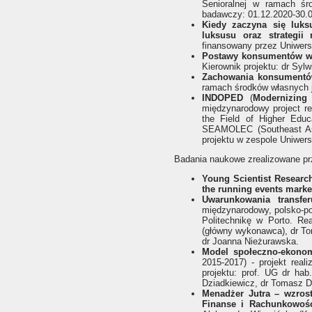
Senioralnej w ramach śr
badawczy: 01.12.2020-30.0
Kiedy zaczyna się luks
luksusu oraz strategii
finansowany przez Uniwersy
Postawy konsumentów w
Kierownik projektu: dr Sy
Zachowania konsumentów
ramach środków własnych j
INDOPED
(
Modernizing
międzynarodowy project r
the Field of Higher Educ
SEAMOLEC (Southeast Asia
projektu w zespole Uniwer
Badania naukowe zrealizowane pr
Young Scientist Researc
the running events market
Uwarunkowania transfer
międzynarodowy, polsko-po
Politechnikę w Porto. Rea
(główny wykonawca), dr To
dr Joanna Nieżurawska.
Model społeczno-ekonomi
2015-2017)
- projekt rea
projektu: prof. UG dr ha
Dziadkiewicz, dr Tomasz Dr
Menadżer Jutra – wzros
Finanse i Rachunkowoś