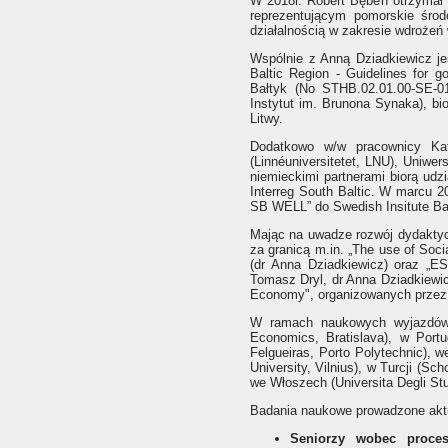
W 2018r. Robert Bęben otrzymał
reprezentującym pomorskie śro
działalnością w zakresie wdroże
Wspólnie z Anną Dziadkiewicz je
Baltic Region - Guidelines for g
Bałtyk (No STHB.02.01.00-SE-0
Instytut im. Brunona Synaka), bio
Litwy.
Dodatkowo w/w pracownicy Kat
(Linnéuniversitetet, LNU), Uniwe
niemieckimi partnerami biorą ud
Interreg South Baltic. W marcu 20
SB WELL” do Swedish Insitute Ba
Mając na uwadze rozwój dydaktycz
za granicą m.in. „The use of Socia
(dr Anna Dziadkiewicz) oraz „ES
Tomasz Dryl, dr Anna Dziadkiewicz
Economy", organizowanych przez 
W ramach naukowych wyjazdów z
Economics, Bratislava), w Port
Felgueiras, Porto Polytechnic), 
University, Vilnius), w Turcji (Sc
we Włoszech (Universita Degli Stu
Badania naukowe prowadzone aktu
Seniorzy wobec proces