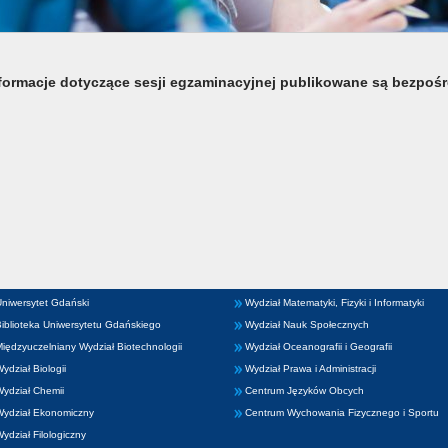
formacje dotyczące sesji egzaminacyjnej publikowane są bezpośre
niwersytet Gdański
Wydział Matematyki, Fizyki i Informatyki
iblioteka Uniwersytetu Gdańskiego
Wydział Nauk Społecznych
iędzyuczelniany Wydział Biotechnologii
Wydział Oceanografii i Geografii
ydział Biologii
Wydział Prawa i Administracji
ydział Chemii
Centrum Języków Obcych
Wydział Ekonomiczny
Centrum Wychowania Fizycznego i Sportu
ydział Filologiczny