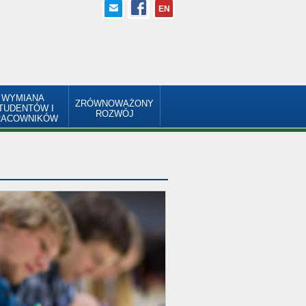
EN
WYMIANA
ZRÓWNOWAŻONY
TUDENTÓW I
ROZWÓJ
RACOWNIKÓW