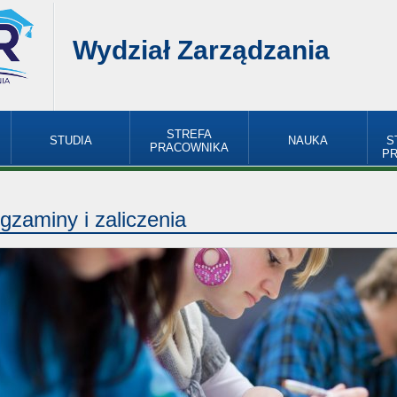
Wydział Zarządzania
STREFA
STUDIA
NAUKA
S
PRACOWNIKA
P
gzaminy i zaliczenia