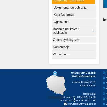
Egzaminy i zaliczenia
Dokumenty do pobrania
Koło Naukowe
In
Ogłoszenia
Badania naukowe i
publikacje
Oferta dydaktyczna
Konferencje
Współpraca
U
Uniwersytet Gdański
Wydział Zarządzania
B
ul. Armii Krajowej 101
M
81-824 Sopot
W
W
Rekrutacja:
st. stac.:
+48 58 523 14 70
st. niestac.:
+48 58 523 11 38
rekrutacja.wzr@ug.edu.pl
W