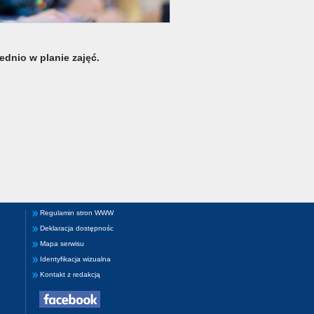
dnio w planie zajęć.
Regulamin stron WWW
Deklaracja dostępnośc
Mapa serwisu
Identyfikacja wizualna
Kontakt z redakcją