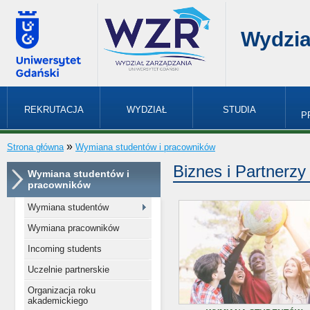
Wydzia
REKRUTACJA
WYDZIAŁ
STUDIA
P
»
Strona główna
Wymiana studentów i pracowników
Biznes i Partnerzy
Wymiana studentów i
pracowników
Wymiana studentów
Wymiana pracowników
Incoming students
Uczelnie partnerskie
Organizacja roku
akademickiego