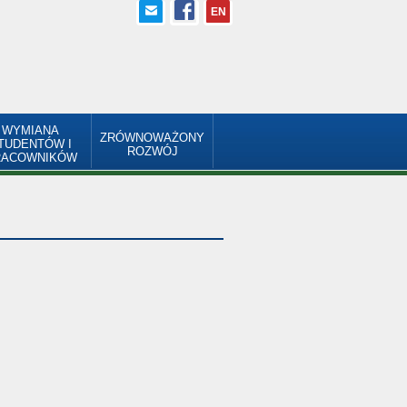
EN
WYMIANA
ZRÓWNOWAŻONY
TUDENTÓW I
ROZWÓJ
RACOWNIKÓW